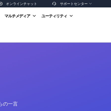
オンラインチャット
サポートセンター


オンラインヘルプ
マルチメディア
ユーティリティ
お支払い方法
ダウンロードセンター
お問い合わせ
返金ポリシー
非営利団体割引
友達を紹介
からの一言