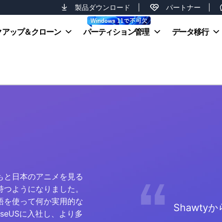
製品ダウンロード
|
パートナー
|
クアップ＆クローン
パーティション管理
データ移行
もと日本のアニメを見る
持つようになりました。
語を使って何か実用的な
Shawty
seUSに入社し、より多