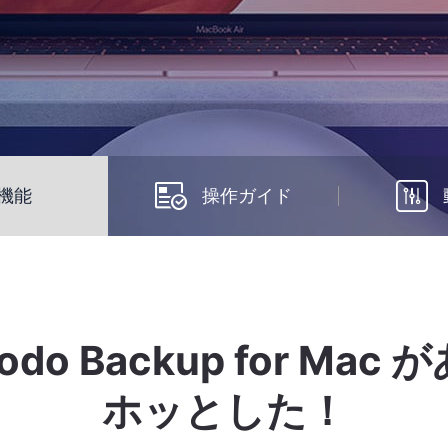


機能
操作ガイド
Todo Backup for Ma
ホッとした！