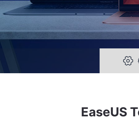

EaseUS 