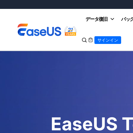
データ復旧
バッ

サインイン

EaseUS
EaseUS T