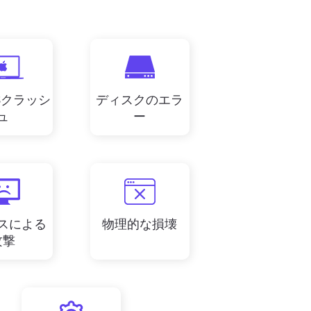
OSクラッシ
ディスクのエラ
ュ
ー
スによる
物理的な損壊
攻撃