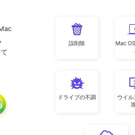
 Mac
ら
誤削除
Mac 
って
ドライブの不調
ウイル