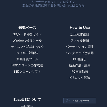
リセラーアカウントに
ログイン
製品の再販売に関するお問い合わせは
こちら
知識ベース
How to Use
SDカード修復ガイド
記憶媒体復旧
Windows修復ツール
ファイル復旧
ディスクが認識しない?
パーティション管理
ウイルス対策法
バックアップと復元
動画修復ツール
PC引越し
HDDクローンの作成法
動画作成・編集
SSDクローンソフト
PC画面録画
iOSロック解除
EaseUSについて

日本語 (Japanese)

会社情報