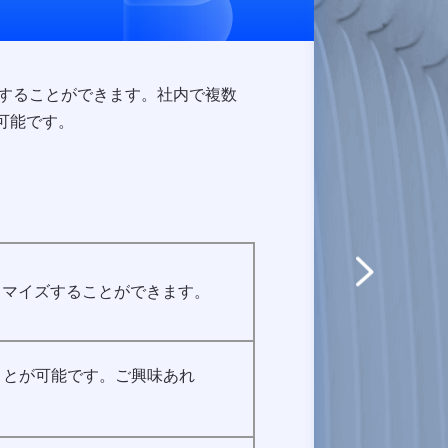
利用することができます。社内で複数
Server
も可能です。
Adva
タマイズすることができます。
Win
クア
することが可能です。ご興味あれ
Exch
バッ