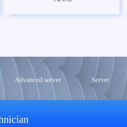
Advanced server
Server
hnician