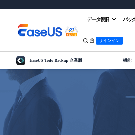
データ復旧
バッ


サインイン
EaseUS Todo Backup 企業版
機能
EaseUS