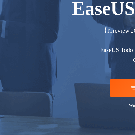
EaseUS
【ITrevi
EaseUS 
Win