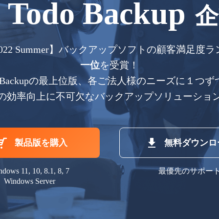
 Todo Backup
ew 2022 Summer】バックアップソフトの顧客満足
一位
を受賞！
Todo Backupの最上位版、各ご法人様のニーズに１つ
の効率向上に不可欠なバックアップソリューショ
製品版を購入
無料ダウンロ
dows 11, 10, 8.1, 8, 7
最優先のサポー
Windows Server