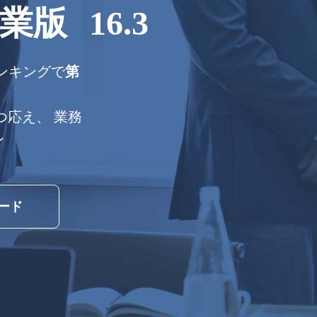
企業版
16.3
度ランキングで
第
ずつ応え、 業務
ン
ード
ト