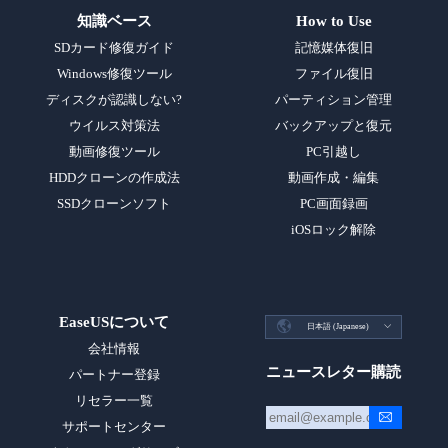
知識ベース
How to Use
SDカード修復ガイド
記憶媒体復旧
Windows修復ツール
ファイル復旧
ディスクが認識しない?
パーティション管理
ウイルス対策法
バックアップと復元
動画修復ツール
PC引越し
HDDクローンの作成法
動画作成・編集
SSDクローンソフト
PC画面録画
iOSロック解除
EaseUSについて

日本語 (Japanese)

会社情報
ニュースレター購読
パートナー登録
リセラー一覧
サポートセンター