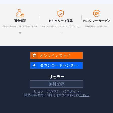



返金保証
セキュリティ保障
カスタマー サービス
返金ポリシー
により30日間内の返金保
すべての製品にはウイルス＆プラグインな
24時間対応の技術サポート
証
し

オンラインストア

ダウンロードセンター
リセラー
無料登録
リセラーアカウントに
ログイン
製品の再販売に関するお問い合わせは
こちら