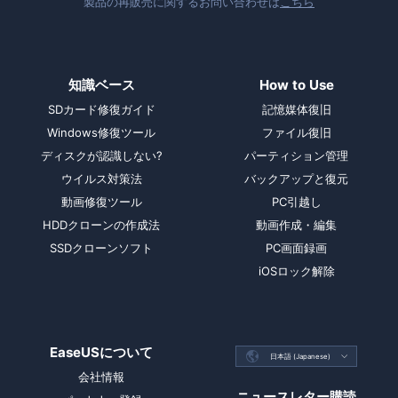
製品の再販売に関するお問い合わせは
こちら
知識ベース
How to Use
SDカード修復ガイド
記憶媒体復旧
Windows修復ツール
ファイル復旧
ディスクが認識しない?
パーティション管理
ウイルス対策法
バックアップと復元
動画修復ツール
PC引越し
HDDクローンの作成法
動画作成・編集
SSDクローンソフト
PC画面録画
iOSロック解除
EaseUSについて

日本語 (Japanese)

会社情報
ニュースレター購読