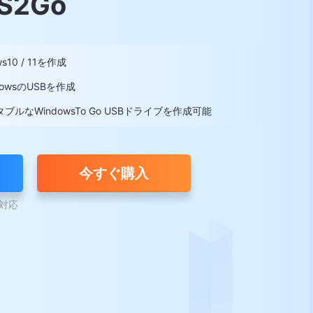
OS2Go
10 / 11を作成
owsのUSBを作成
ルなWindowsTo Go USBドライブを作成可能
今すぐ購入
XP対応