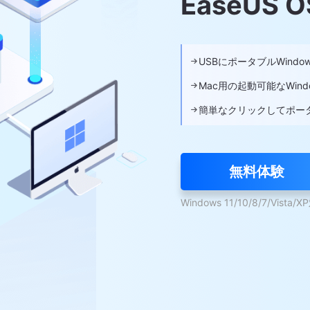
EaseUS 
USBにポータブルWindows
Mac用の起動可能なWind
簡単なクリックしてポータブ
無料体験
Windows 11/10/8/7/Vista/