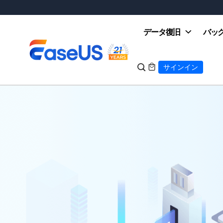
データ復旧
バッ

サインイン

EaseUS