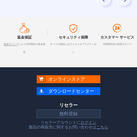



返金保証
セキュリティ保障
カスタマー サービス
返金ポリシー
により30日間内の返金保
すべての製品にはウイルス＆プラグインな
24時間対応の技術サポート
証
し

オンラインストア

ダウンロードセンター
リセラー
無料登録
リセラーアカウントに
ログイン
製品の再販売に関するお問い合わせは
こちら