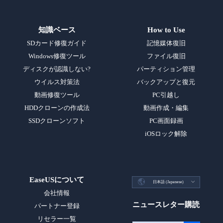
知識ベース
How to Use
SDカード修復ガイド
記憶媒体復旧
Windows修復ツール
ファイル復旧
ディスクが認識しない?
パーティション管理
ウイルス対策法
バックアップと復元
動画修復ツール
PC引越し
HDDクローンの作成法
動画作成・編集
SSDクローンソフト
PC画面録画
iOSロック解除
EaseUSについて

日本語 (Japanese)

会社情報
ニュースレター購読
パートナー登録
リセラー一覧