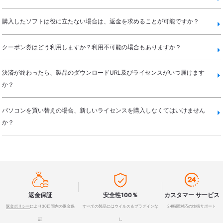
購入したソフトは役に立たない場合は、返金を求めることが可能ですか？
クーポン券はどう利用しますか？利用不可能の場合もありますか？
決済が終わったら、製品のダウンロードURL及びライセンスがいつ届けます
か？
パソコンを買い替えの場合、新しいライセンスを購入しなくてはいけません
か？



返金保証
安全性100％
カスタマー サービス
返金ポリシー
により30日間内の返金保
すべての製品にはウイルス＆プラグインな
24時間対応の技術サポート
証
し