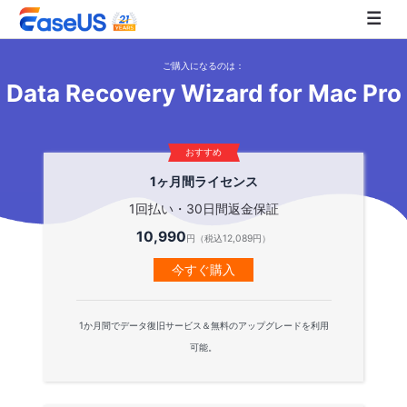
ご購入になるのは：
Data Recovery Wizard for Mac Pro
EaseUS
おすすめ
1ヶ月間ライセンス
1回払い・30日間返金保証
10,990
円（税込12,089円）
今すぐ購入
1か月間でデータ復旧サービス＆無料のアップグレードを利用
可能。