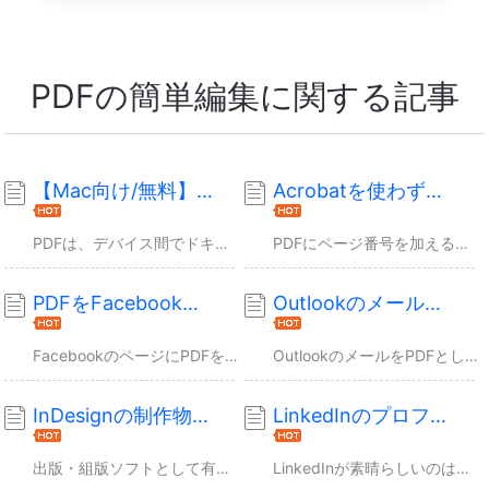
PDFの簡単編集に関する記事
【Mac向け/無料】画像をPDFへ挿入する方法 - EaseUS
Acrobatを使わずにPDFにページ番号を追加する方法 - EaseUS
PDFは、デバイス間でドキュメントを送信する際に最も広く使用されているフォーマットの一つです。そして、PDFエディターを使用してファイルを編集することもあるでしょう。しかしほとんど...
PDFにページ番号を加えることは、中身が見やすくなるため、上手なファイル管理方法です。もし学生であれば、教授が読むことも考慮し、番号を振るのがよいでしょう。この記事では、既存のPD...
PDFをFacebookへ投稿する方法【フルガイド】 - EaseUS
OutlookのメールをPDFとして保存する方法３選【確定版】 - EaseUS
FacebookのページにPDFをアップロードする際に、挫折するユーザーもいるかもしれません。その作業は複雑なため、挫折するのも当然のはずです。ここでは、Facebook上にPDF...
OutlookのメールをPDFとして保存したい方必見です！この記事では、Windows、macOS、iOSデバイスで、OutlookのメールをPDF形式でエクスポートする手順をご紹...
InDesignの制作物をPDFとして保存する方法｜2026 チュートリアル - EaseUS
LinkedInのプロフィールをPDFとして保存する方法 - EaseUS
出版・組版ソフトとして有名なAdobe InDesignは、ポスターや新聞、マガジンの作成によく使われます。InDesignで作成されたファイルを、InDesign未所持の人がプレ...
LinkedInが素晴らしいのは、プロフェッショナルな履歴書をオンラインで全世界に公開できるという点です。しかし、さらに優れているのは、LinkedInのプロフィールをPDFとして...