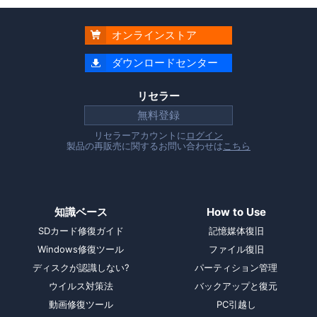
オンラインストア

ダウンロードセンター

リセラー
無料登録
リセラーアカウントに
ログイン
製品の再販売に関するお問い合わせは
こちら
知識ベース
How to Use
SDカード修復ガイド
記憶媒体復旧
Windows修復ツール
ファイル復旧
ディスクが認識しない?
パーティション管理
ウイルス対策法
バックアップと復元
動画修復ツール
PC引越し