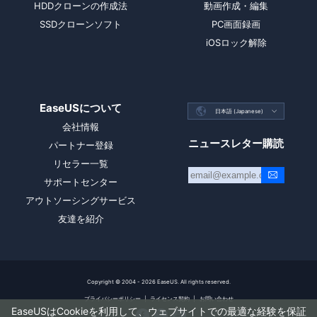
HDDクローンの作成法
動画作成・編集
SSDクローンソフト
PC画面録画
iOSロック解除
EaseUSについて

日本語 (Japanese)

会社情報
ニュースレター購読
パートナー登録
リセラー一覧
サポートセンター
アウトソーシングサービス
友達を紹介
Copyright ©
2004 - 2026
EaseUS. All rights reserved.
プライバシーポリシー
|
ライセンス契約
|
お問い合わせ
EaseUSはCookieを利用して、ウェブサイトでの最適な経験を保証


