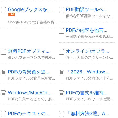
GoogleブックスをダウンロードしPDF化する方法【2026年版】 - EaseUS
PDF翻訳ツールベスト5- EaseUS
優秀なPDF翻訳ツールをお探しの方のために、この記事では5つのツールをご紹介します。データを失うことなく、PDFを変換できます。ぜひ最もニーズに適したものを選んでみてください。
Google Playで電子書籍を購入する際、PDFやEPUBでダウンロードする方法があります。ただし、DRM付きのファイルのため、特定のアプリケーションでしか読むことができません...
PDFの内容を他言語に翻訳する方法【フルガイド】 - EaseUS
外国語で書かれた学習教材をダウンロードした場合、知識を得るために最も便利な方法は、テキストをコピーし、Google翻訳で内容を翻訳するやり方です。しかし、そうした教材の多くはPDF...
無料PDFオプティマイザーベスト7【2026年版】 - EaseUS
オンライン/オフラインでスクリーンショットをPDFに変換する
高いパフォーマンスでPDFを最適化し、最小のファイルサイズに圧縮したいと考えている方へ。この記事では、PDFを最適化してファイルサイズを小さくしたり、ファイルサイズや画像に関するエ...
時々、大量のスクリーンショットがあって、それを1つのPDFファイルにまとめて他人に共有したいことがあります。このような場合、どうやって変換すればいいですか？本文では、スクリーンショ...
PDFの背景色を追加/変更する方法
「2026」Windows/Mac/iPhoneでPDFに内容を入力する
PDFファイルの背景色を変更、または追加したい場合、どうしたらいいですか？本文では、PDFファイルの背景色を簡単に変更/追加する方法を皆さんに紹介するので、ご参照ください。
PDFファイルの内容が十分ではない場合など、PDFファイルに内容を入力する必要があります。それでは、PDFファイルに内容を入力するには、どうしたらいいですか？ 本文では、Wind...
Windows/Mac/ChromeでPDFに印刷する方法
PDFの書式を維持したままWordに変換する方法【無料】
PDFに印刷することで、あらゆる形式のファイルを高品質なPDFに変換することができます。本文では、Windows/Mac/ChromeでPDFにPDFに印刷する方法を皆さんに紹介し...
PDFファイルをワードに変換すると、その書式がずれたり、崩れたりすることが少なくないでしょう。この記事では、PDFファイルの書式を維持したままでWordに変換する方法をまとめて紹介...
PDFのテキストの色を変更する簡単な方法3選
「無料方法3選」AcrobatなしでPDFをクロップする