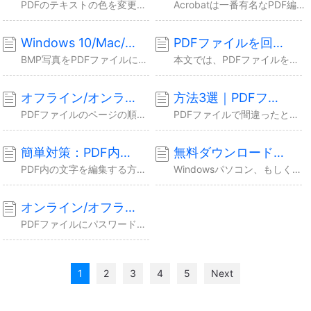
PDFのテキストの色を変更したい場合は、どうしたらいいですか？本文では、PDFのテキストの色を簡単に変更することができる方法を3つ皆さんに紹介するので、ご参照ください。
Acrobatは一番有名なPDF編集ソフトだとしても、何らかの原因によってこのソフトを使用しない可能性があります。本文では、Acrobatがない場合、PDFファイルを簡単にクロップ...
Windows 10/Mac/オンラインでBMPをPDFに変換するソフト
PDFファイルを回転して無料で保存する方法
BMP写真をPDFファイルに変換する必要がある場合、高機能なドキュメント形式変換ソフトを使うことが必要です。本文では、BMP写真をPDFファイルに変換できる最も優れているドキュメン...
本文では、PDFファイルを無料で回転する方法を皆さんに紹介します。PDFファイルのページを回転したい場合、本文で紹介する方法を参照して、PDFファイルを回転しましょう。
オフライン/オンラインでPDFファイルのページを再配置する方法
方法3選｜PDFファイルから電子署名を削除する
PDFファイルのページの順が間違っている場合、そのページを再配置する必要があります。本文では、PDFファイルのページを再配置する方法を皆さんに紹介します。
PDFファイルで間違ったところで署名した場合、または、PDFファイルに間違った署名を入れた場合、PDFファイルから電子署名を削除する必要があります。本文では、電子署名を削除できる3...
簡単対策：PDF内のテキストを編集する方法
無料ダウンロード｜トップ6のPDFエディターの製品版
PDF内の文字を編集する方法になやっていますか？そうであれば、本文の内容を参照して、簡単にPDFファイル内のテキスト内容を編集することができる方法を取得しましょう。
Windowsパソコン、もしくはMacパソコンでPDFエディターの製品版をダウンロードしたい？本文では、トップ6のPDFエディターの製品版の紹介及びその無料ダウンロードリンクを皆さ...
オンライン/オフラインでPDFの制限を無料で解除する
PDFファイルにパスワードを設定して保護している場合、そのPDFファイルを編集したり、そこからテキストをコピーしたりするため、PDFの制限を解除する必要があります。本文では、オンラ...
1
2
3
4
5
Next