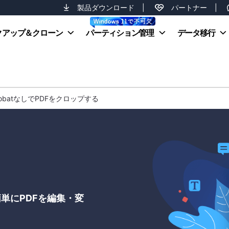
製品ダウンロード
|
パートナー
|
クアップ＆クローン
パーティション管理
データ移行
obatなしでPDFをクロップする
単にPDFを編集・変