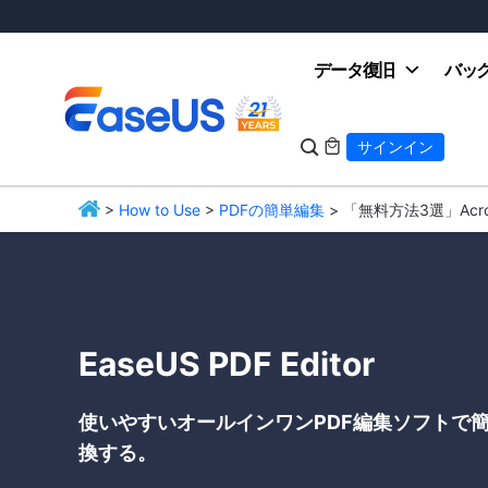
データ復旧
バッ

サインイン

>
How to Use
>
PDFの簡単編集
> 「無料方法3選」Acr
EaseUS
EaseUS PDF Editor
使いやすいオールインワンPDF編集ソフトで簡
換する。