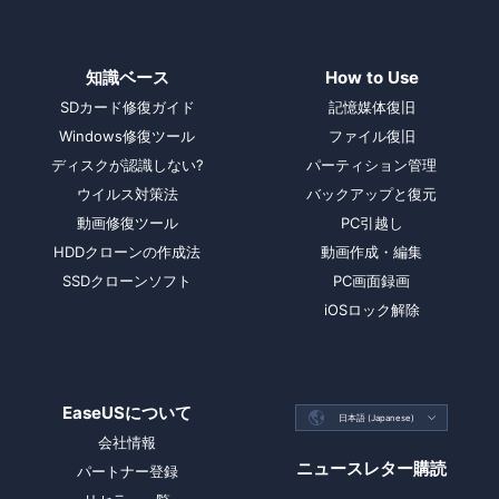
知識ベース
How to Use
SDカード修復ガイド
記憶媒体復旧
Windows修復ツール
ファイル復旧
ディスクが認識しない?
パーティション管理
ウイルス対策法
バックアップと復元
動画修復ツール
PC引越し
HDDクローンの作成法
動画作成・編集
SSDクローンソフト
PC画面録画
iOSロック解除
EaseUSについて

日本語 (Japanese)

会社情報
ニュースレター購読
パートナー登録