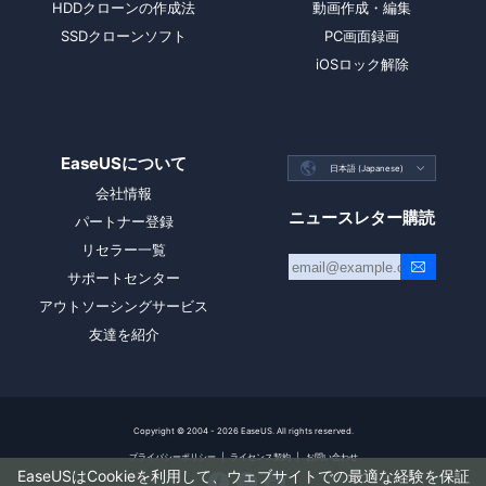
HDDクローンの作成法
動画作成・編集
SSDクローンソフト
PC画面録画
iOSロック解除
EaseUSについて

日本語 (Japanese)

会社情報
ニュースレター購読
パートナー登録
リセラー一覧
サポートセンター
アウトソーシングサービス
友達を紹介
Copyright ©
2004 - 2026
EaseUS. All rights reserved.
プライバシーポリシー
|
ライセンス契約
|
お問い合わせ
EaseUSはCookieを利用して、ウェブサイトでの最適な経験を保証


