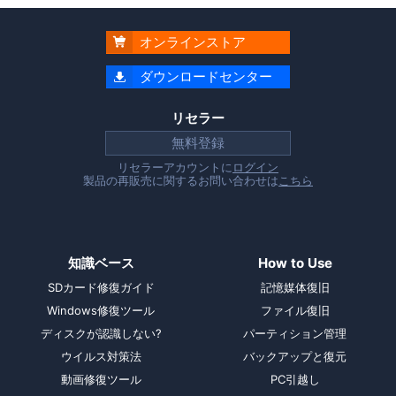
オンラインストア

ダウンロードセンター

リセラー
無料登録
リセラーアカウントに
ログイン
製品の再販売に関するお問い合わせは
こちら
知識ベース
How to Use
SDカード修復ガイド
記憶媒体復旧
Windows修復ツール
ファイル復旧
ディスクが認識しない?
パーティション管理
ウイルス対策法
バックアップと復元
動画修復ツール
PC引越し