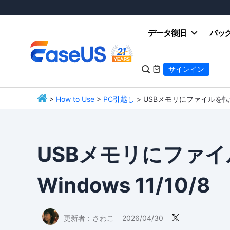
データ復旧
バッ

サインイン

>
How to Use
>
PC引越し
> USBメモリにファイルを転送する
EaseUS
USBメモリにファイ
Windows 11/10/8
更新者：
さわこ
2026/04/30
