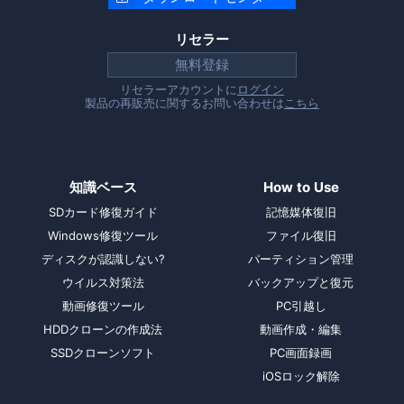
リセラー
無料登録
リセラーアカウントに
ログイン
製品の再販売に関するお問い合わせは
こちら
知識ベース
How to Use
SDカード修復ガイド
記憶媒体復旧
Windows修復ツール
ファイル復旧
ディスクが認識しない?
パーティション管理
ウイルス対策法
バックアップと復元
動画修復ツール
PC引越し
HDDクローンの作成法
動画作成・編集
SSDクローンソフト
PC画面録画
iOSロック解除