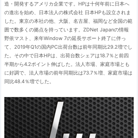
造・開発するアメリカ企業です。HPは十何年前に日本へ
の進出を始め、日本法人の株式会社 日本HPも設立されま
した。東京の本社の他、大阪、名古屋、福岡など全国の範
囲で数多くの拠点を持っています。ZDNet Japanの情報
野依マスト、来年Window 7の延長サポート終了に伴っ
て、2019年Q1の国内PC出荷台数は前年同期比29.2増でし
た。その中で日本HPは、出荷台数シェアは18.7％と前四
半期から4.2ポイント伸ばした。法人市場、家庭市場とも
に好調で、法人市場の前年同期比は73.7％増、家庭市場は
同比48.4％増でした。