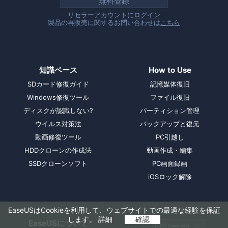
無料登録
リセラーアカウントに
ログイン
製品の再販売に関するお問い合わせは
こちら
知識ベース
How to Use
SDカード修復ガイド
記憶媒体復旧
Windows修復ツール
ファイル復旧
ディスクが認識しない?
パーティション管理
ウイルス対策法
バックアップと復元
動画修復ツール
PC引越し
HDDクローンの作成法
動画作成・編集
SSDクローンソフト
PC画面録画
iOSロック解除
EaseUSはCookieを利用して、ウェブサイトでの最適な経験を保証
します。
詳細
確認
EaseUSについて

日本語 (Japanese)
