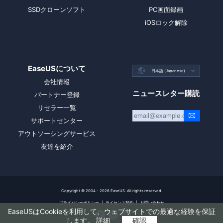
SSDクローンソフト
PC画面録画
iOSロック解除
EaseUSについて

日本語 (Japanese)

会社情報
ニュースレター購読
パートナー登録
リセラー一覧
サポートセンター
アウトソーシングサービス
友達を紹介
Copyright ©
2004 - 2026
EaseUS. All rights reserved.
プライバシーポリシー
|
ライセンス契約
|
お問い合わせ
EaseUSはCookieを利用して、ウェブサイトでの最適な経験を保証



します。
詳細
確認