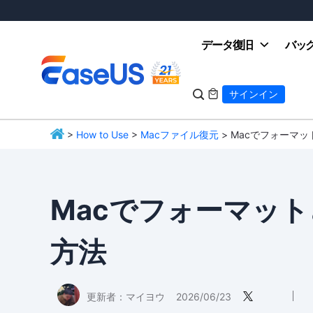
データ復旧
バッ

サインイン

>
How to Use
>
Macファイル復元
> Macでフォーマ
EaseUS
Macでフォーマッ
方法
更新者：
マイヨウ
2026/06/23
