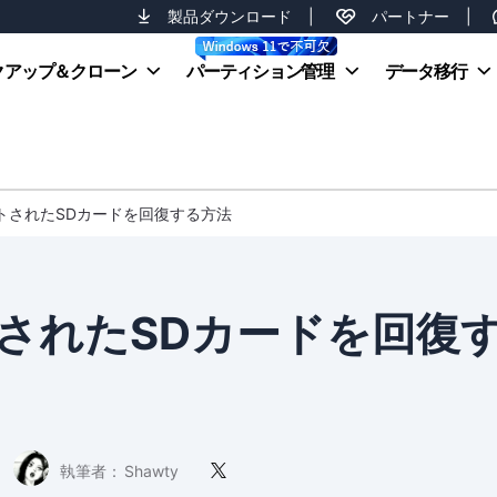
製品ダウンロード
|
パートナー
|
クアップ＆クローン
パーティション管理
データ移行
ットされたSDカードを回復する方法
トされたSDカードを回復
執筆者：
Shawty
