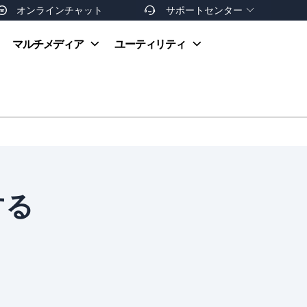
オンラインチャット
サポートセンター


オンラインヘルプ
マルチメディア
ユーティリティ
お支払い方法
ダウンロードセンター
お問い合わせ
返金ポリシー
非営利団体割引
友達を紹介
する