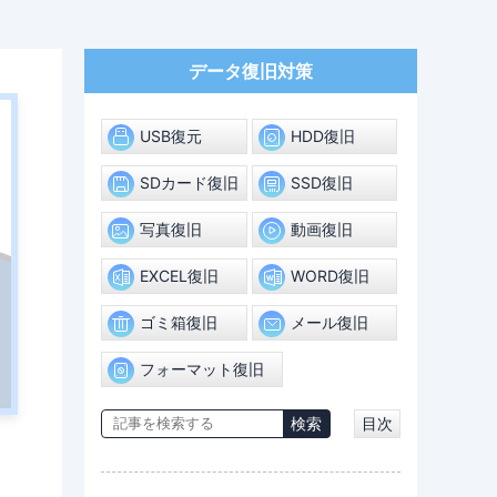
データ復旧対策
USB復元
HDD復旧
SDカード復旧
SSD復旧
写真復旧
動画復旧
EXCEL復旧
WORD復旧
ゴミ箱復旧
メール復旧
フォーマット復旧
目次