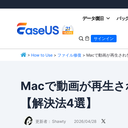
データ復旧
バッ

サインイン

>
How to Use
>
ファイル修復
> Macで動画が再生さ
EaseUS
Macで動画が再生
【解決法4選】
更新者：
Shawty
2026/04/28
