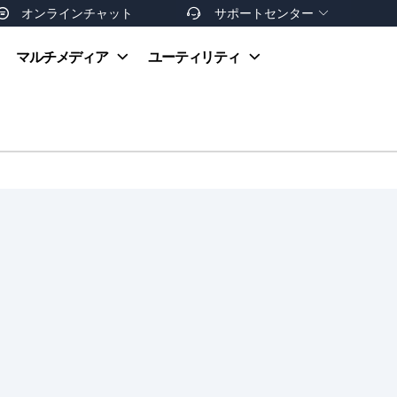
オンラインチャット
サポートセンター


オンラインヘルプ
マルチメディア
ユーティリティ
お支払い方法
ダウンロードセンター
お問い合わせ
返金ポリシー
非営利団体割引
友達を紹介