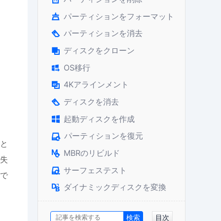
パーティションをフォーマット

パーティションを消去

ディスクをクローン

OS移行

4Kアラインメント

ディスクを消去

起動ディスクを作成

パーティションを復元

いと
MBRのリビルド

に失
サーフェステスト

トで
ダイナミックディスクを変換

目次