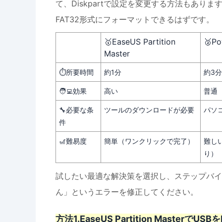
て、Diskpartで設定を変更する方法もあり
FAT32形式にフォーマットできるはずです。
🥇EaseUS Partition
🥈Po
Master
⏱️所要時間
約1分
約3分
🧑‍💻効果
高い
普通
🔧必要な条
ツールのダウンロードが必要
パソ
件
🎢難易度
簡単（ワンクリックで完了）
難し
り）
試したい最適な解決策を選択し、ステップバイス
ん」というエラーを修正してください。
方法1.EaseUS Partition Masterで