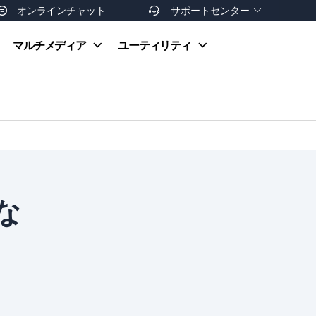
オンラインチャット
サポートセンター


オンラインヘルプ
マルチメディア
ユーティリティ
お支払い方法
ダウンロードセンター
お問い合わせ
返金ポリシー
非営利団体割引
友達を紹介
な