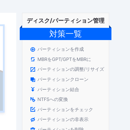
ディスク/パーティション管理
対策一覧
パーティションを作成

MBRをGPT/GPTをMBRに

パーティションの調整/リサイズ

パーティションクローン

パーティション結合

NTFSへの変換

パーティションをチェック

パーティションの非表示

パーティションを削除
