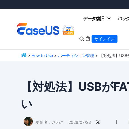
データ復旧
バッ

サインイン

>
How to Use
>
パーティション管理
> 【対処法】USB
EaseUS
【対処法】USBがF
い
更新者：
さわこ
2026/07/23
