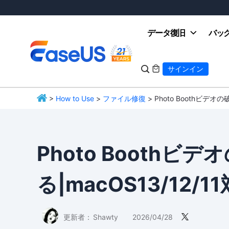
データ復旧
バッ

サインイン

>
How to Use
>
ファイル修復
> Photo Boothビデオ
EaseUS
Photo Boothビ
る|macOS13/12/1
更新者：
Shawty
2026/04/28
