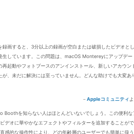
を録画すると、3分以上の録画が空白または破損したビデオと
しています。この問題は、macOS Montereyにアップデー
の再起動やフォトブースのアンインストール、新しいアカウン
たが、未だに解決には至っていません。どんな助けでも大変あ
－
Appleコミュニティ
よ
hoto Boothを知らない人はほとんどいないでしょう。この便利な
やビデオに華やかなエフェクトやフィルターを追加することが
直感的な操作性により、どの年齢層のユーザーでも簡単に扱う