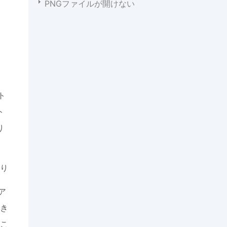
PNGファイルが開けない
し
ト
ト
り
り
ア
でき
こ