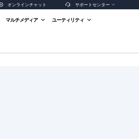
オンラインチャット
サポートセンター


オンラインヘルプ
マルチメディア
ユーティリティ
お支払い方法
ダウンロードセンター
お問い合わせ
返金ポリシー
非営利団体割引
友達を紹介