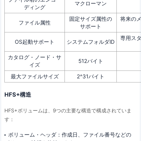
マクローマン
ディング
固定サイズ属性の
将来の
ファイル属性
サポート
専用ス
OS起動サポート
システムフォルダID
カタログ・ノード・サ
512バイト
イズ
最大ファイルサイズ
2^31バイト
HFS+構造
HFS+ボリュームは、9つの主要な構造で構成されていま
す：
ボリューム・ヘッダ：作成日、ファイル番号などの