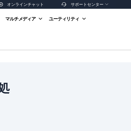
オンラインチャット
サポートセンター


オンラインヘルプ
マルチメディア
ユーティリティ
お支払い方法
ダウンロードセンター
お問い合わせ
返金ポリシー
非営利団体割引
友達を紹介
処