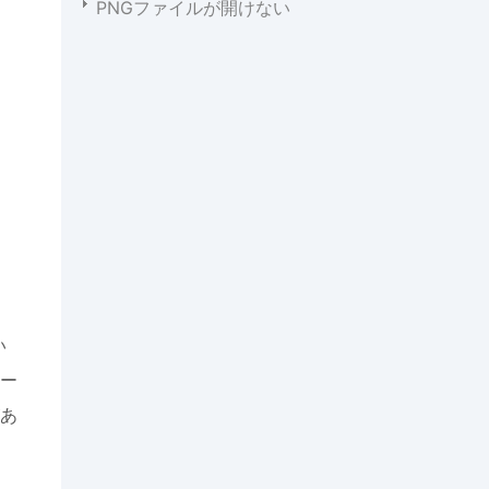
PNGファイルが開けない
い
ー
あ