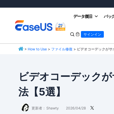
データ復旧
バッ

サインイン

>
How to Use
>
ファイル修復
> ビデオコーデックがサ
EaseUS
ビデオコーデックが
法【5選】
更新者：
Shawty
2026/04/28
