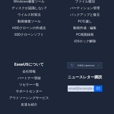
Windows修復ツール
ファイル復旧
ディスクが認識しない?
パーティション管理
ウイルス対策法
バックアップと復元
動画修復ツール
PC引越し
HDDクローンの作成法
動画作成・編集
SSDクローンソフト
PC画面録画
iOSロック解除
EaseUSについて

日本語 (Japanese)

会社情報
ニュースレター購読
パートナー登録
リセラー一覧
サポートセンター
アウトソーシングサービス
友達を紹介