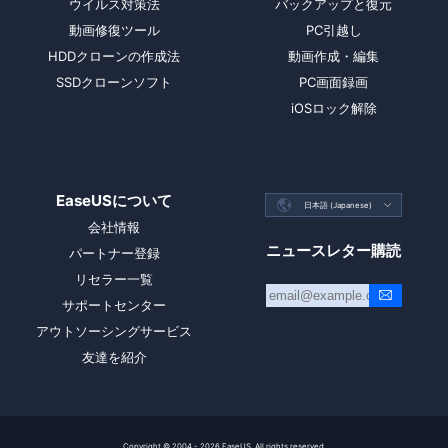
ウイルス対策法
バックアップと復元
動画修復ツール
PC引越し
HDDクローンの作成法
動画作成・編集
SSDクローンソフト
PC画面録画
iOSロック解除
EaseUSについて

日本語 (Japanese)

会社情報
ニュースレター購読
パートナー登録
リセラー一覧
サポートセンター
アウトソーシングサービス
友達を紹介
Copyright ©
2004 - 2026
EaseUS. All rights reserved.