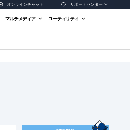
オンラインチャット
サポートセンター


オンラインヘルプ
マルチメディア
ユーティリティ
お支払い方法
ダウンロードセンター
お問い合わせ
返金ポリシー
非営利団体割引
友達を紹介