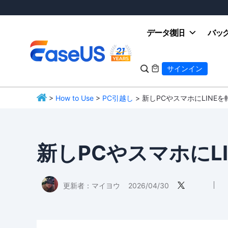
データ復旧
バッ

サインイン

>
How to Use
>
PC引越し
> 新しPCやスマホにLINE
EaseUS
新しPCやスマホにL
更新者：
マイヨウ
2026/04/30
