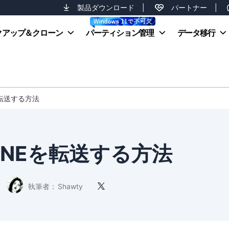
製品ダウンロード
|
パートナー
|
クアップ＆クローン
パーティション管理
データ移行
を転送する方法
INEを転送する方法
執筆者：
Shawty
