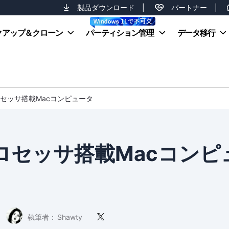
製品ダウンロード
|
パートナー
|
クアップ＆クローン
パーティション管理
データ移行
el プロセッサ搭載Macコンピュータ
el プロセッサ搭載Macコンピ
執筆者：
Shawty
