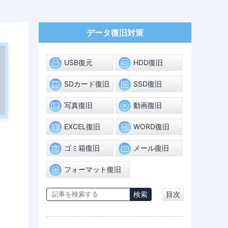
データ復旧対策
USB復元
HDD復旧
SDカード復旧
SSD復旧
写真復旧
動画復旧
EXCEL復旧
WORD復旧
ゴミ箱復旧
メール復旧
フォーマット復旧
目次