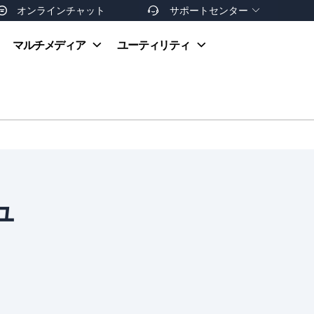
オンラインチャット
サポートセンター


オンラインヘルプ
マルチメディア
ユーティリティ
お支払い方法
ダウンロードセンター
お問い合わせ
返金ポリシー
非営利団体割引
友達を紹介
ュ