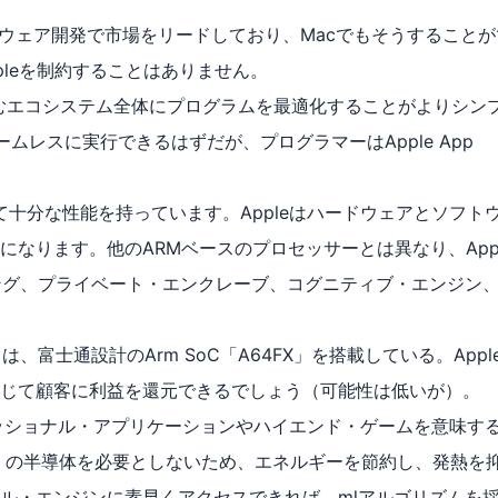
ドウェア開発で市場をリードしており、Macでもそうすることが
ppleを制約することはありません。
dを含むエコシステム全体にプログラムを最適化することがよりシン
ームレスに実行できるはずだが、プログラマーはApple App
にとって十分な性能を持っています。Appleはハードウェアとソフト
なります。他のARMベースのプロセッサーとは異なり、Appl
ング、プライベート・エンクレーブ、コグニティブ・エンジン
富士通設計のArm SoC「A64FX」を搭載している。Appl
通じて顧客に利益を還元できるでしょう（可能性は低いが）。
ッショナル・アプリケーションやハイエンド・ゲームを意味す
多くの半導体を必要としないため、エネルギーを節約し、発熱を
ル・エンジンに素早くアクセスできれば、mlアルゴリズムを