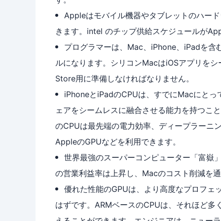
Appleはモバイル機器やタブレットのハー
きます。intel のチップ供給スケジュールがA
プログラマーは、Mac、iPhone、iPa
ルになります。シリコンMacはiOSアプリをシ
Store用に準備しなければなりません。
iPhoneとiPadのCPUは、すでにMac
ェアをシームレスに融合させる能力を持つことに
のCPUは最先端の電力効率、ディープラーニ
AppleのGPUなどを利用できます。
世界最強のスーパーコンピューター「富嶽」は、
の営業利益率は上昇し、Macのコスト削減を
優れた性能のGPUは、より高度なプロフェ
はずです。ARMベースのCPUは、それほど
えることができます。エンジニアは、ニューラ