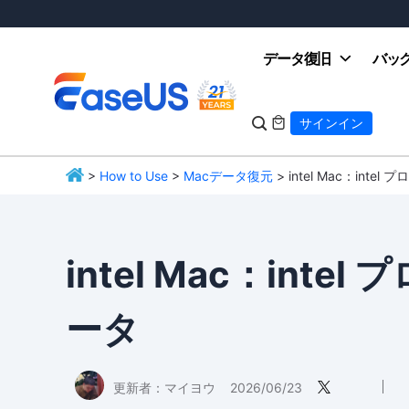
データ復旧
バッ

サインイン

>
How to Use
>
Macデータ復元
> intel Mac：int
EaseUS
intel Mac：int
ータ
更新者：
マイヨウ
2026/06/23
