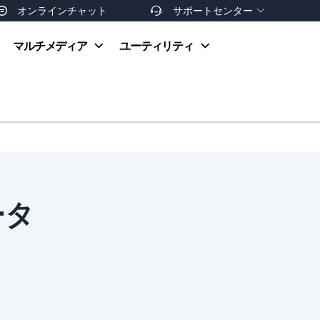
オンラインチャット
サポートセンター


オンラインヘルプ
マルチメディア
ユーティリティ
お支払い方法
ダウンロードセンター
お問い合わせ
返金ポリシー
非営利団体割引
友達を紹介
ータ