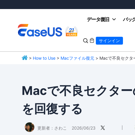
データ復旧
バッ

サインイン

>
How to Use
>
Macファイル復元
> Macで不良セク
EaseUS
Macで不良セクタ
を回復する
更新者：
さわこ
2026/06/23
