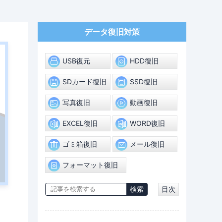
データ復旧対策
USB復元
HDD復旧
SDカード復旧
SSD復旧
写真復旧
動画復旧
EXCEL復旧
WORD復旧
ゴミ箱復旧
メール復旧
フォーマット復旧
目次