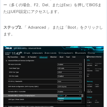
ー（多くの場合、F2、Del、またはEsc）を押してBIOSま
たはUEFI設定にアクセスします。
ステップ2.
「 Advanced 」 または「Boot」をクリックし
ます。