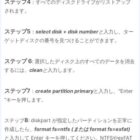
ステップ4
：すべてのディスクドライブがリストアップ
されます。
ステップ5
：
select disk + disk number
と
入力し、ター
ゲットディスクの番号を見つけることができます。
ステップ 6
: 選択したディスク上のすべてのデータを消去
するには、
clean
と
入力します。
ステップ7
：
create partition primary
と入力し、"Enter
"キーを押します。
8
ステップ
: diskpart が指定したパーティションを正常に
作成したら、
format fs=ntfs (または format fs=exfat)
と入力して Enter キーを押してください。NTFSやexFAT