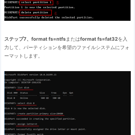
ステップ7、format fs=ntfs
または
format fs=fat32
を入
力して、パーティションを希望のファイルシステムにフォ
ーマットします。