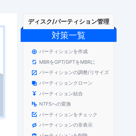
ディスク/パーティション管理
対策一覧
パーティションを作成

MBRをGPT/GPTをMBRに

パーティションの調整/リサイズ

パーティションクローン

パーティション結合

NTFSへの変換

パーティションをチェック

パーティションの非表示

パーティションを削除
