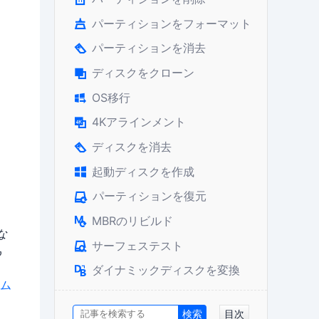
パーティションをフォーマット

パーティションを消去

ディスクをクローン

OS移行

4Kアラインメント

ディスクを消去

起動ディスクを作成

パーティションを復元

MBRのリビルド

な
サーフェステスト

も
ダイナミックディスクを変換

ラム
目次