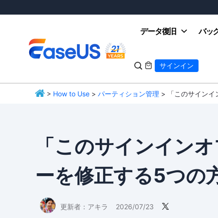
データ復旧
バッ

サインイン

>
How to Use
>
パーティション管理
> 「このサイン
EaseUS
「このサインインオ
ーを修正する5つの
更新者：
アキラ
2026/07/23
