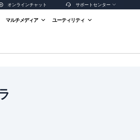
オンラインチャット
サポートセンター


オンラインヘルプ
マルチメディア
ユーティリティ
お支払い方法
ダウンロードセンター
お問い合わせ
返金ポリシー
非営利団体割引
友達を紹介
ラ