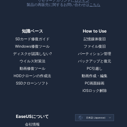
リセラーアカウントに
ログイン
製品の再販売に関するお問い合わせは
こちら
知識ベース
How to Use
SDカード修復ガイド
記憶媒体復旧
Windows修復ツール
ファイル復旧
ディスクが認識しない?
パーティション管理
ウイルス対策法
バックアップと復元
動画修復ツール
PC引越し
HDDクローンの作成法
動画作成・編集
SSDクローンソフト
PC画面録画
iOSロック解除
EaseUSについて

日本語 (Japanese)

会社情報