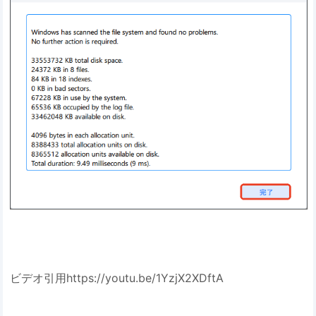
ビデオ引用https://youtu.be/1YzjX2XDftA