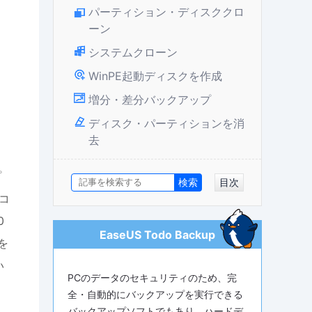
パーティション・ディスククロ
ーン
システムクローン
WinPE起動ディスクを作成
増分・差分バックアップ
ディスク・パーティションを消
去
プ
目次
コ
0
EaseUS Todo Backup
を
い
PCのデータのセキュリティのため、完
全・自動的にバックアップを実行できる
バックアップソフトでもあり、ハードデ