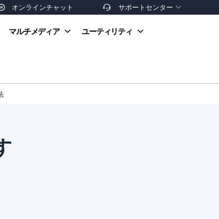
オンラインチャット
サポートセンター


オンラインヘルプ
マルチメディア
ユーティリティ
お支払い方法
ダウンロードセンター
お問い合わせ
返金ポリシー
非営利団体割引
友達を紹介
法
す