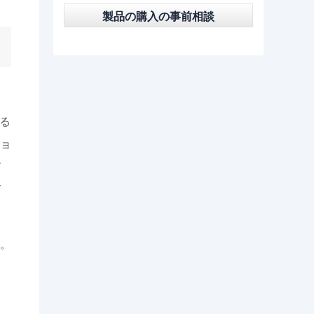
製品の購入の事前相談
る
ョ
メ
メ
す。