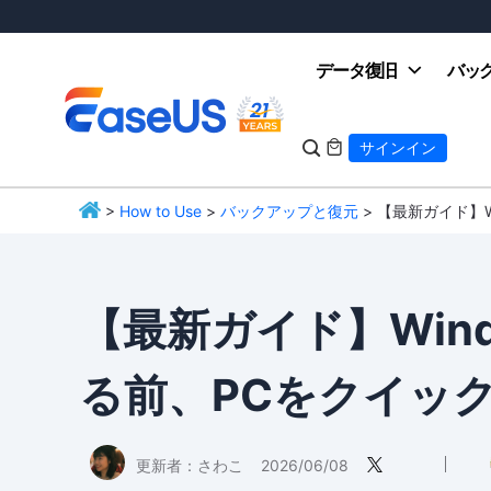
データ復旧
バッ

サインイン

>
How to Use
>
バックアップと復元
> 【最新ガイド】
EaseUS
【最新ガイド】Wind
る前、PCをクイッ
更新者：
さわこ
2026/06/08
