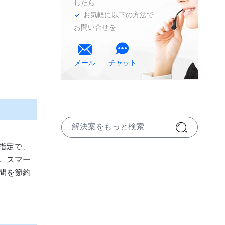
したら
お気軽に以下の方法で
お問い合せを


メール
チャット
指定で、
。スマー
間を節約