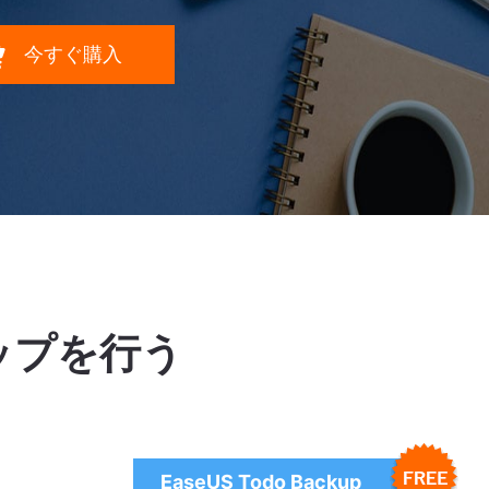

今すぐ購入
アップを行う
EaseUS Todo Backup