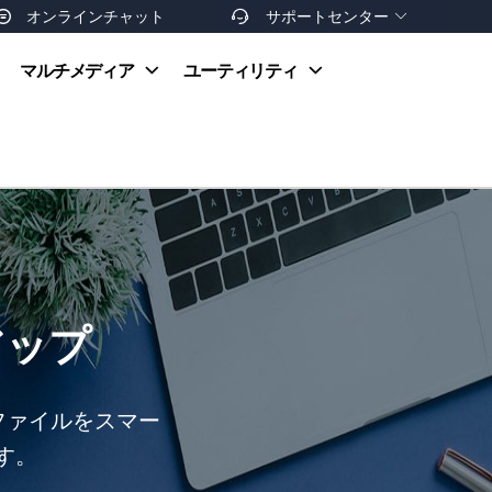
オンラインチャット
サポートセンター


オンラインヘルプ
マルチメディア
ユーティリティ
お支払い方法
ダウンロードセンター
お問い合わせ
返金ポリシー
非営利団体割引
友達を紹介
アップ
けでファイルをスマー
す。