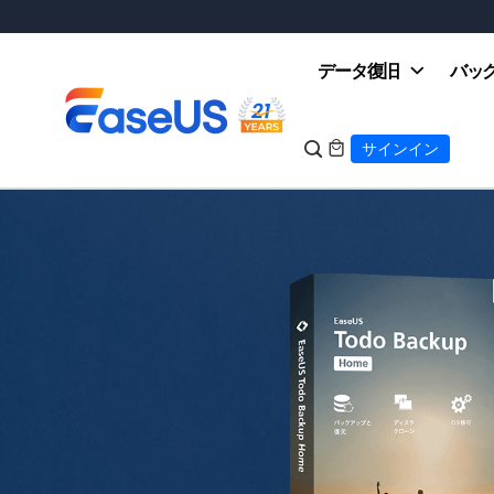
データ復旧
バッ

サインイン

EaseUS