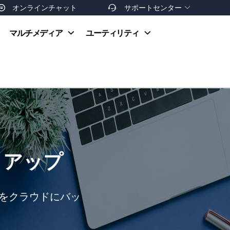
オンラインチャット
サポートセンター


オンラインヘルプ
マルチメディア
ユーティリティ
お支払い方法
ダウンロードセンター
お問い合わせ
返金ポリシー
非営利団体割引
友達を紹介
クアップ
ータをクラウドにバッ