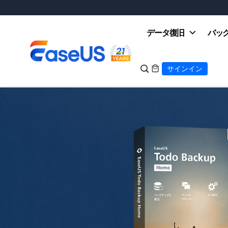
データ復旧
バッ

サインイン

EaseUS