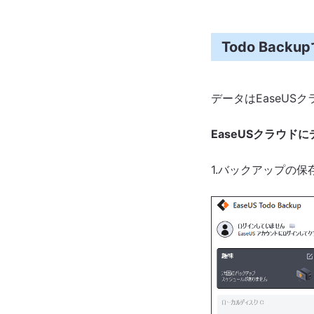
Todo Ba
データはEaseU
EaseUSクラウド
1.バックアップの保