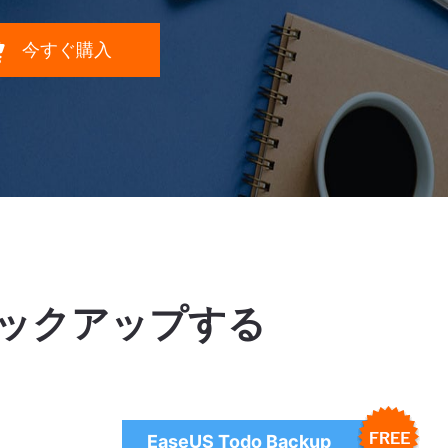

今すぐ購入
でバックアップする
EaseUS Todo Backup