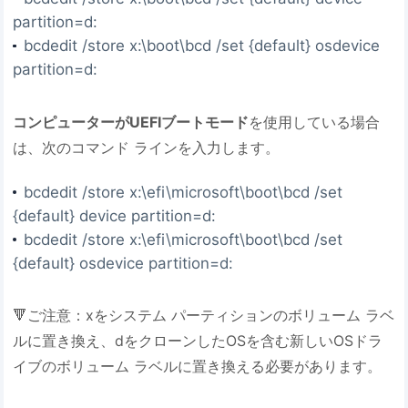
partition=d:
bcdedit /store x:\boot\bcd /set {default} osdevice
partition=d:
コンピューターがUEFIブートモード
を使用している場合
は、次のコマンド ラインを入力します。
bcdedit /store x:\efi\microsoft\boot\bcd /set
{default} device partition=d:
bcdedit /store x:\efi\microsoft\boot\bcd /set
{default} osdevice partition=d:
🔻ご注意：xをシステム パーティションのボリューム ラベ
ルに置き換え、dをクローンしたOSを含む新しいOSドラ
イブのボリューム ラベルに置き換える必要があります。