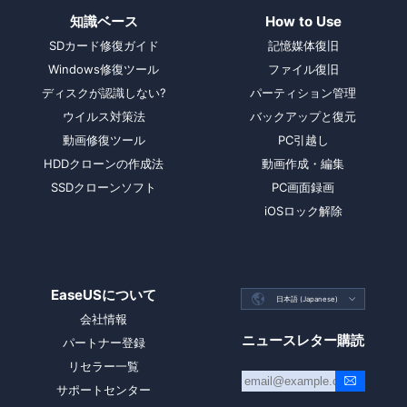
知識ベース
How to Use
SDカード修復ガイド
記憶媒体復旧
Windows修復ツール
ファイル復旧
ディスクが認識しない?
パーティション管理
ウイルス対策法
バックアップと復元
動画修復ツール
PC引越し
HDDクローンの作成法
動画作成・編集
SSDクローンソフト
PC画面録画
iOSロック解除
EaseUSについて

日本語 (Japanese)

会社情報
ニュースレター購読
パートナー登録
リセラー一覧
サポートセンター