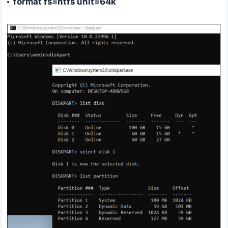
format fs=ntfs unit=64k