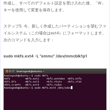
作成し、すべてのデフォルト設定を受け入れた後、「W」
キーを使用して変更を保存します。
ステップ5. 今、新しく作成したパーティションを望むファ
イルシステム（この場合はext4）にフォーマットします。
次のコマンドを入力します：
sudo mkfs.ext4 -L "emmc" /dev/mmcblk1p1