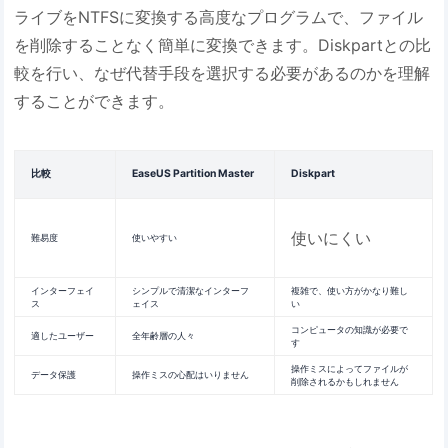
ライブをNTFSに変換する高度なプログラムで、ファイル
を削除することなく簡単に変換できます。Diskpartとの比
較を行い、なぜ代替手段を選択する必要があるのかを理解
することができます。
比較
EaseUS Partition Master
Diskpart
使いにくい
難易度
使いやすい
インターフェイ
シンプルで清潔なインターフ
複雑で、使い方がかなり難し
ス
ェイス
い
コンピュータの知識が必要で
適したユーザー
全年齢層の人々
す
操作ミスによってファイルが
データ保護
操作ミスの心配はいりません
削除されるかもしれません