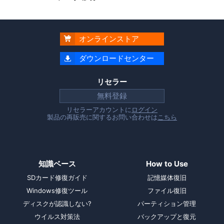
オンラインストア

ダウンロードセンター

リセラー
無料登録
リセラーアカウントに
ログイン
製品の再販売に関するお問い合わせは
こちら
知識ベース
How to Use
SDカード修復ガイド
記憶媒体復旧
Windows修復ツール
ファイル復旧
ディスクが認識しない?
パーティション管理
ウイルス対策法
バックアップと復元