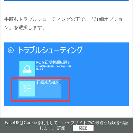
手順4.
トラブルシューティングの下で、「詳細オプショ
ン」を選択します。
EaseUSはCookieを利用して、ウェブサイトでの最適な経験を保証
手順5.
「UEFIファームウェアの設定」を選択します。
します。
詳細
確認