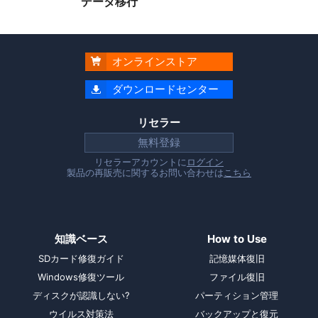
データ移行
オンラインストア

ダウンロードセンター

リセラー
無料登録
リセラーアカウントに
ログイン
製品の再販売に関するお問い合わせは
こちら
知識ベース
How to Use
SDカード修復ガイド
記憶媒体復旧
Windows修復ツール
ファイル復旧
ディスクが認識しない?
パーティション管理
ウイルス対策法
バックアップと復元