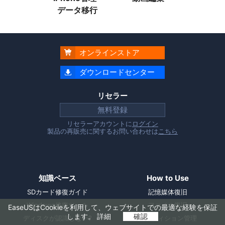
データ移行
オンラインストア

ダウンロードセンター

リセラー
無料登録
リセラーアカウントに
ログイン
製品の再販売に関するお問い合わせは
こちら
知識ベース
How to Use
SDカード修復ガイド
記憶媒体復旧
Windows修復ツール
ファイル復旧
EaseUSはCookieを利用して、ウェブサイトでの最適な経験を保証
します。
詳細
確認
ディスクが認識しない?
パーティション管理