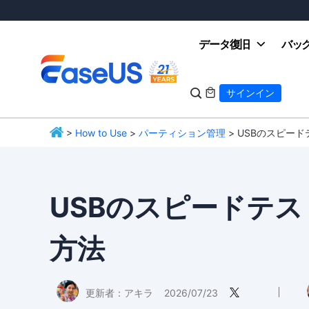
データ復旧
バッ

サインイン

>
How to Use
>
パーティション管理
> USBのスピー
EaseUS
USBのスピードテ
方法
更新者：
アキラ
2026/07/23
