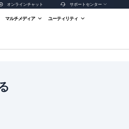
オンラインチャット
サポートセンター


オンラインヘルプ
マルチメディア
ユーティリティ
お支払い方法
ダウンロードセンター
お問い合わせ
返金ポリシー
非営利団体割引
友達を紹介
る