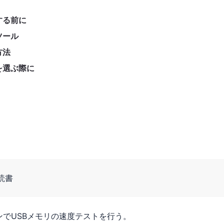
する前に
ツール
方法
を選ぶ際に
読書
ンでUSBメモリの速度テストを行う。