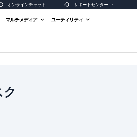
オンラインチャット
サポートセンター


オンラインヘルプ
マルチメディア
ユーティリティ
お支払い方法
ダウンロードセンター
お問い合わせ
返金ポリシー
非営利団体割引
友達を紹介
スク