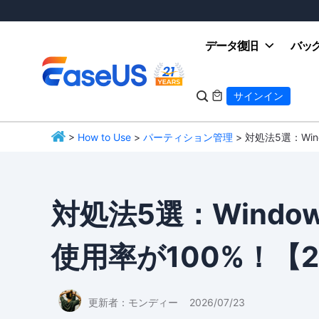
データ復旧
バッ

サインイン

>
How to Use
>
パーティション管理
> 対処法5選：Wind
EaseUS
対処法5選：Windows
使用率が100%！【2
更新者：
モンディー
2026/07/23