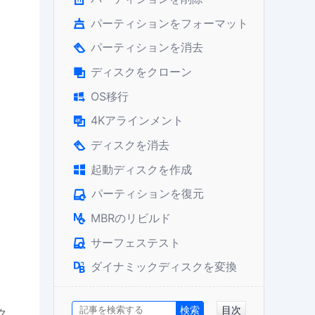
パーティションをフォーマット

パーティションを消去

ディスクをクローン

OS移行

4Kアラインメント

ディスクを消去

起動ディスクを作成

パーティションを復元

MBRのリビルド

サーフェステスト

ダイナミックディスクを変換

目次
ク