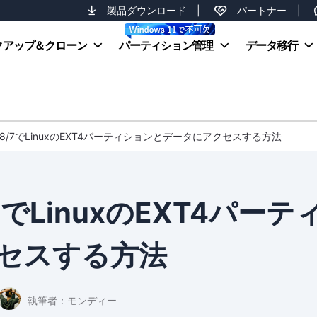
製品ダウンロード
|
パートナー
|
クアップ＆クローン
パーティション管理
データ移行
1/10/8/7でLinuxのEXT4パーティションとデータにアクセスする方法
8/7でLinuxのEXT4パーテ
セスする方法
執筆者：
モンディー