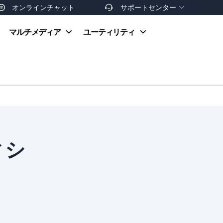
オンラインチャット
サポートセンター


オンラインヘルプ
マルチメディア
ユーティリティ
お支払い方法
ダウンロードセンター
お問い合わせ
返金ポリシー
非営利団体割引
友達を紹介
ィシ