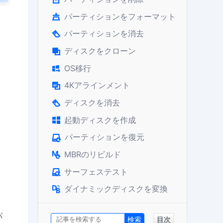
パーティションをフォーマット

パーティションを消去

ディスクをクローン

OS移行

4Kアラインメント

ディスクを消去

起動ディスクを作成

パーティションを復元

MBRのリビルド

サーフェステスト

ダイナミックディスクを変換

パ
目次