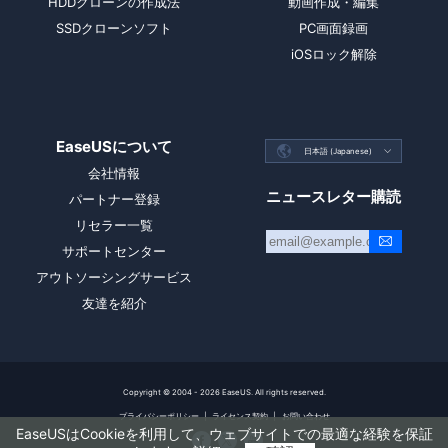
HDDクローンの作成法
動画作成・編集
SSDクローンソフト
PC画面録画
iOSロック解除
EaseUSについて

日本語 (Japanese)

会社情報
ニュースレター購読
パートナー登録
リセラー一覧
サポートセンター
アウトソーシングサービス
友達を紹介
Copyright ©
2004 - 2026
EaseUS. All rights reserved.
プライバシーポリシー
|
ライセンス契約
|
お問い合わせ
EaseUSはCookieを利用して、ウェブサイトでの最適な経験を保証


