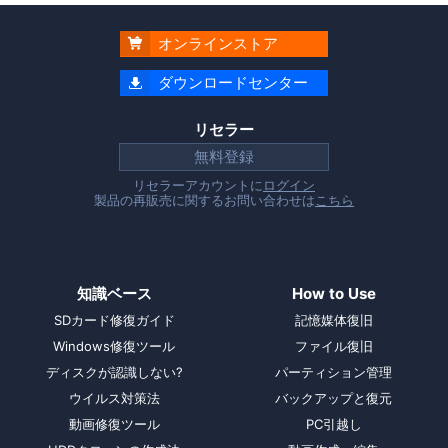
オンラインストア

ダウンロードセンター

リセラー
無料登録
リセラーアカウントに
ログイン
製品の再販売に関するお問い合わせは
こちら
知識ベース
How to Use
SDカード修復ガイド
記憶媒体復旧
Windows修復ツール
ファイル復旧
ディスクが認識しない?
パーティション管理
ウイルス対策法
バックアップと復元
動画修復ツール
PC引越し