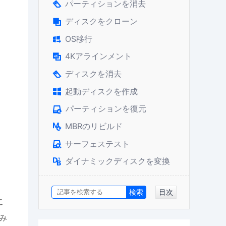
パーティションを消去

ディスクをクローン

OS移行

4Kアラインメント

ディスクを消去

起動ディスクを作成

パーティションを復元

MBRのリビルド

サーフェステスト

ダイナミックディスクを変換

目次
こ
み