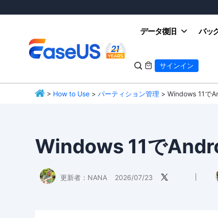
データ復旧
バッ

サインイン

>
How to Use
>
パーティション管理
> Windows 11
EaseUS
Windows 11でA
更新者：
NANA
2026/07/23
