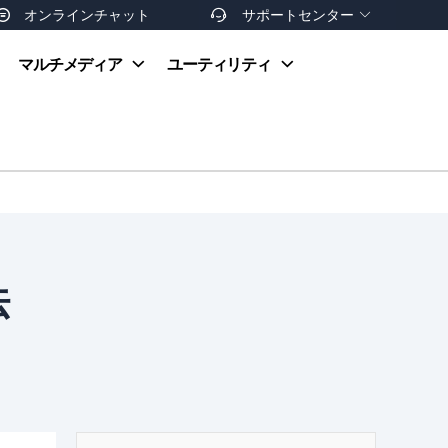
オンラインチャット
サポートセンター


オンラインヘルプ
マルチメディア
ユーティリティ
お支払い方法
ダウンロードセンター
お問い合わせ
返金ポリシー
非営利団体割引
友達を紹介
法