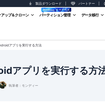
製品ダウンロード
|
パートナー
|
クアップ＆クローン
パーティション管理
データ移行
でAndroidアプリを実行する方法
ndroidアプリを実行する方
執筆者：
モンディー